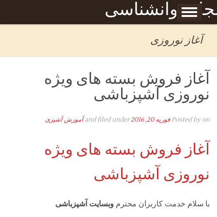
Skip to content
جله روانشناسی
برگه نمونه
بحان
آغاز نوروزی
آغاز فروش بسته های ویژه
نوروزی آشپزباشی
on
Posted by
فوریه 20, 2016
and filed under
آموزش آشپزی
آغاز فروش بسته های ویژه
نوروزی آشپزباشی
با سلام خدمت کاربران محترم
وبسایت آشپزباشی