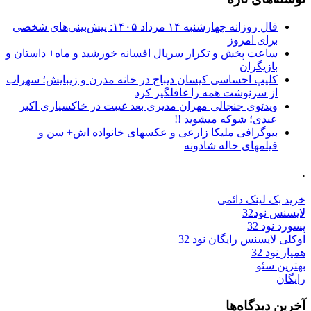
فال روزانه چهارشنبه ۱۴ مرداد ۱۴۰۵: پیش‌بینی‌های شخصی
برای امروز
ساعت پخش و تکرار سریال افسانه خورشید و ماه+ داستان و
بازیگران
کلیپ احساسی کیسان دیباج در خانه مدرن و زیبایش؛ سهراب
از سرنوشت همه را غافلگیر کرد
ویدئوی جنجالی مهران مدیری بعد غیبت در خاکسپاری اکبر
عبدی؛ شوکه میشوید !!
بیوگرافی ملیکا زارعی و عکسهای خانواده اش+ سن و
فیلمهای خاله شادونه
.
خرید بک لینک دائمی
لایسنس نود32
پسورد نود 32
اوکلی لایسنس رایگان نود 32
همیار نود 32
بهترین سئو
رایگان
آخرین دیدگاه‌ها