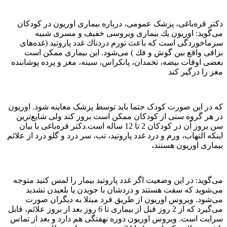
دکتر قره‌باغی، پزشک عمومی، درباره بیماری اوریون در کودکان
می‌گوید: اوریون یك بیماری ویروسی خفیف و مسری شبیه
سرماخوردگی است كه باعث تورم دردناك غدد پاروتید (غده‌های
بزاقی واقع بین گوش و فك ) می‌شود. این بیماری ممکن است
بعضی اوقات بیضه، تخمدان، پانكراس، سینه، مغز و پرده پوشاننده
مغز را درگیر کند
که در این صورت کودک حتما باید توسط پزشک معاینه شود. اوریون
در هر گروه سنی از کودکان ممکن است بروز كند ولی شایع‌ترین
سن بروز آن در كودكان 2 تا 12 ساله است.دکتر قره‌باغی با بیان
اینکه التهاب، ورم و درد غدد پاروتید، تب، سر درد و گلو درد از علائم
بیماری اوریون هستند،
می‌گوید: در این وضعیت اگر غدد پاروتید بیمار را لمس کنید متوجه
می‌شوید که سفت هستند و دردشان با جویدن یا بلعیدن تشدید
می‌شود. ویروس اوریون از طریق فرد مبتلا به دیگران صورت
می‌گیرد که از 2 روز قبل از بیماری تا 6 روز بعد از بروز علائم، قابل
سرایت است. ویروس اوریون دوره نهفتگی هم دارد و بعد از تماس