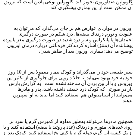
گلوبولین ضداوریون تجویز کند. گلوبولین نوعی پادتن است که تزریق
آن ممكن است از این بیماری پیشگیری كند.
اوریون در مواردی عوارض هم بر جای می‌گذارد که می‌توان به
عفونت و تورم دردناك بیضه‌ها، درد شكم در صورت درگیری
تخمدان‌ها یا پانكراس و سر درد شدید در صورت درگیری مغز یا پرده
پوشاننده آن (مننژ) اشاره کرد.دکتر قره‌باغی درباره درمان اوریون
توضیح می‌دهد: بیماری اوریون بعد از ظاهر شدن،
سیر طبیعی خود را می‌گذراند و کودک بیمار معمولا پس از 10 روز
خود به خود بهبود می‌یابد. تا حالا دارویی برای جلوگیری از تکثیر این
ویروس و یا از بین بردن آن ساخته نشده است. به گزارش پارس
ناز در صورتی که کودک درد خفیف داشته باشد، پدر و مادر‌ها
می‌توانند از استامینوفن هم استفاده کنند اما نباید به او آسپیرین
بدهند.
همچنین مادر‌ها می‌توانند به‌طور مداوم از کمپرس گرم یا سرد بر
روی غده‌های متورم و دردناک (غدد پاروتید یا بیضه) استفاده کنند و یا
از یک کیسه آب گرم،‌حوله گرم یا کیف یخ استفاده کنند. کودک بعد از