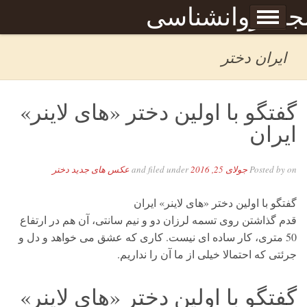
Skip to content
جله روانشناسی
برگه نمونه
بحان
ایران دختر
گفتگو با اولین دختر «های لاینر»
ایران
on
Posted by
جولای 25, 2016
and filed under
عکس های جدید دختر
گفتگو با اولین دختر «های لاینر» ایران
قدم گذاشتن روی تسمه لرزان دو و نیم سانتی، آن هم در ارتفاع
50 متری، کار ساده ای نیست. کاری که عشق می خواهد و دل و
جرئتی که احتمالا خیلی از ما آن را نداریم.
گفتگو با اولین دختر «های لاینر»