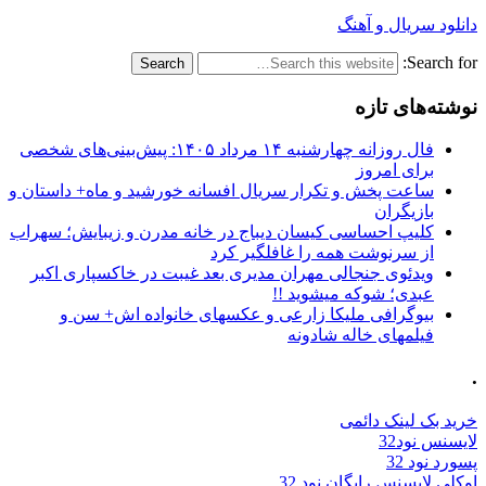
دانلود سریال و آهنگ
Search for:
نوشته‌های تازه
فال روزانه چهارشنبه ۱۴ مرداد ۱۴۰۵: پیش‌بینی‌های شخصی
برای امروز
ساعت پخش و تکرار سریال افسانه خورشید و ماه+ داستان و
بازیگران
کلیپ احساسی کیسان دیباج در خانه مدرن و زیبایش؛ سهراب
از سرنوشت همه را غافلگیر کرد
ویدئوی جنجالی مهران مدیری بعد غیبت در خاکسپاری اکبر
عبدی؛ شوکه میشوید !!
بیوگرافی ملیکا زارعی و عکسهای خانواده اش+ سن و
فیلمهای خاله شادونه
.
خرید بک لینک دائمی
لایسنس نود32
پسورد نود 32
اوکلی لایسنس رایگان نود 32