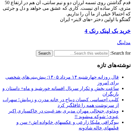
قدم گذاشتن روی تسمه لرزان دو و نیم سانتی، آن هم در ارتفاع 50
متری، کار ساده ای نیست. کاری که عشق می خواهد و دل و جرئتی
که احتمالا خیلی از ما آن را نداریم.
گفتگو با اولین دختر «های لاینر» ایران
خرید بک لینک رنک 4
مدلینگ
Search for:
نوشته‌های تازه
فال روزانه چهارشنبه ۱۴ مرداد ۱۴۰۵: پیش‌بینی‌های شخصی
برای امروز
ساعت پخش و تکرار سریال افسانه خورشید و ماه+ داستان و
بازیگران
کلیپ احساسی کیسان دیباج در خانه مدرن و زیبایش؛ سهراب
از سرنوشت همه را غافلگیر کرد
ویدئوی جنجالی مهران مدیری بعد غیبت در خاکسپاری اکبر
عبدی؛ شوکه میشوید !!
بیوگرافی ملیکا زارعی و عکسهای خانواده اش+ سن و
فیلمهای خاله شادونه