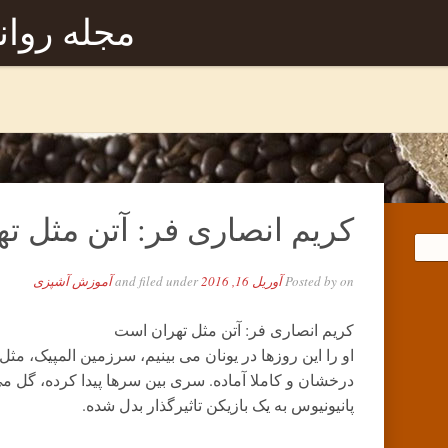
مجله روا
کریم انصاری فر: آتن مثل ت
on
Posted by
آوریل 16, 2016
and filed under
آموزش آشپزی
کریم انصاری فر: آتن مثل تهران است
او را این روزها در یونان می بینیم، سرزمین المپیک، م
درخشان و کاملا آماده. سری بین سرها پیدا کرده، گل م
پانیونیوس به یک بازیکن تاثیرگذار بدل شده.