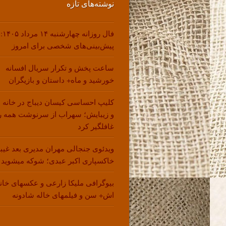
نوشته‌های تازه
فال روزانه چهارشنبه ۱۴ مرداد ۱۴۰۵:
پیش‌بینی‌های شخصی برای امروز
ساعت پخش و تکرار سریال افسانه
خورشید و ماه+ داستان و بازیگران
کلیپ احساسی کیسان دیباج در خانه 
و زیبایش؛ سهراب از سرنوشت همه ر
غافلگیر کرد
ویدئوی جنجالی مهران مدیری بعد غیب
خاکسپاری اکبر عبدی؛ شوکه میشوید !
بیوگرافی ملیکا زارعی و عکسهای خانو
اش+ سن و فیلمهای خاله شادونه