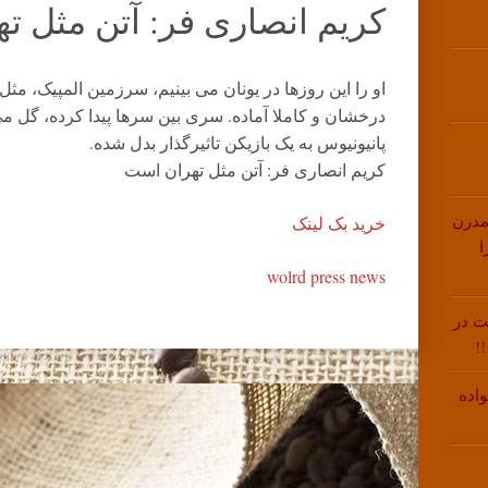
کریم انصاری فر: آتن مثل ت
او را این روزها در یونان می بینیم، سرزمین المپیک، م
درخشان و کاملا آماده. سری بین سرها پیدا کرده، گل م
پانیونیوس به یک بازیکن تاثیرگذار بدل شده.
کریم انصاری فر: آتن مثل تهران است
مدرن
خرید بک لینک
ا
wolrd press news
ت در
!
اده