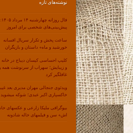
نوشته‌های تازه
فال روزانه چهارشنبه ۱۴ مرداد ۱۴۰۵:
پیش‌بینی‌های شخصی برای امروز
ساعت پخش و تکرار سریال افسانه
خورشید و ماه+ داستان و بازیگران
کلیپ احساسی کیسان دیباج در خانه 
و زیبایش؛ سهراب از سرنوشت همه ر
غافلگیر کرد
ویدئوی جنجالی مهران مدیری بعد غیب
خاکسپاری اکبر عبدی؛ شوکه میشوید !
بیوگرافی ملیکا زارعی و عکسهای خانو
اش+ سن و فیلمهای خاله شادونه