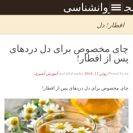
Skip to content
جله روانشناسی
برگه نمونه
بحان
افطار! دل
چای مخصوص برای دل دردهای
پس از افطار!
on
Posted by
ژوئن 11, 2016
and filed under
آموزش آشپزی
چای مخصوص برای دل دردهای پس از افطار!