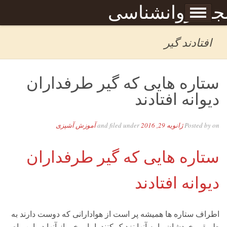
Skip to content
جله روانشناسی
برگه نمونه
بحان
افتادند گیر
ستاره هایی که گیر طرفداران
دیوانه افتادند
on
Posted by
ژانویه 29, 2016
and filed under
آموزش آشپزی
ستاره هایی که گیر طرفداران
دیوانه افتادند
اطراف ستاره ها همیشه پر است از هوادارانی که دوست دارند به
طریقی خودشان را به آنها نزدیک کنند. اما برخی از آنها در این راه