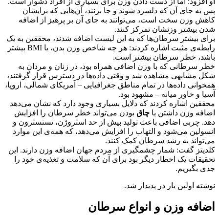
او افزود: اما از دست دادن وزن برای بسیاری از افراد دشوار است.
پس به جای آن که دلسرد شوند و جا بزنند، آن‌هایی که برایشان
کاهش وزن سخت است، می‌توانند به جای آن بر پرهیز از اضافه
شدن بیشتر وزنشان تمرکز کنند.
برای بیشتر سرطان‌ها که به این لیست اضافه شدند، محققین به یک
رابطه‌ی مثبت اشاره کردند: هر چه شاخص وزن بدن، یا BMI بیشتر
باشد، خطر سرطان بیشتر است.
خطر سرطانی که با وزن اضافی همراه بود، در زنان و مردان به
شکل مشابهی مشاهده شد و وقتی داده‌ها در دسترس قرار گرفتند،
همخوانی داده‌ها در تمام مناطق جغرافیایی – آمریکای شمالی، اروپا،
آسیا و خاور میانه – مشهود بود.
محققین اشاره کردند که دلایل بسیاری وجود دارد که نشان می‌دهد
اضافه وزن داشتن یا
چاق
بودن می‌تواند خطر سرطان را افزایش
دهد. چربی اضافی باعث تولید بیش از حد استروژن، تستسترون و
انسولین می‌شود و التهاب را افزایش می‌دهد، که همه‌ی این موارد
می‌تواند به رشد سرطان کمک کنند.
کلدیتز گفت: شمار چشمگیری از مردم جهان اضافه وزن دارند. این
تحقیقات یک اخطار دیگر بود برای آن که سلامت و تغذیه‌ی خود را
جدی بگیریم.
نوشته اولین بار در پدیدار شد.
اضافه وزن و انواع سرطان