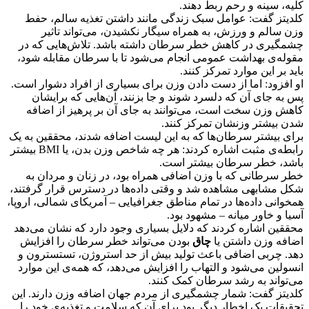
کلیه، سینه و رحم ربط دهند.
کلدیتز گفت: عوامل سبک زندگی مانند داشتن تغذیه‌ سالم، حفط
وزن سالم و ورزش، به همراه سیگار نکشیدن، می‌تواند تاثیر
چشمگیری در کاهش خطر سرطان داشته باشد. تلاش‌هایی که در
مقوله‌ی بهداشت عمومی انجام می‌شود تا با سرطان مقابله شود،
باید بر این موارد تمرکز کنند.
او افزود: اما از دست دادن وزن برای بسیاری از افراد دشوار است.
پس به جای آن که دلسرد شوند و جا بزنند، آن‌هایی که برایشان
کاهش وزن سخت است، می‌توانند به جای آن بر پرهیز از اضافه
شدن بیشتر وزنشان تمرکز کنند.
برای بیشتر سرطان‌ها که به این لیست اضافه شدند، محققین به یک
رابطه‌ی مثبت اشاره کردند: هر چه شاخص وزن بدن، یا BMI بیشتر
باشد، خطر سرطان بیشتر است.
خطر سرطانی که با وزن اضافی همراه بود، در زنان و مردان به
شکل مشابهی مشاهده شد و وقتی داده‌ها در دسترس قرار گرفتند،
همخوانی داده‌ها در تمام مناطق جغرافیایی – آمریکای شمالی، اروپا،
آسیا و خاور میانه – مشهود بود.
محققین اشاره کردند که دلایل بسیاری وجود دارد که نشان می‌دهد
اضافه وزن داشتن یا
چاق
بودن می‌تواند خطر سرطان را افزایش
دهد. چربی اضافی باعث تولید بیش از حد استروژن، تستسترون و
انسولین می‌شود و التهاب را افزایش می‌دهد، که همه‌ی این موارد
می‌تواند به رشد سرطان کمک کنند.
کلدیتز گفت: شمار چشمگیری از مردم جهان اضافه وزن دارند. این
تحقیقات یک اخطار دیگر بود برای آن که سلامت و تغذیه‌ی خود را