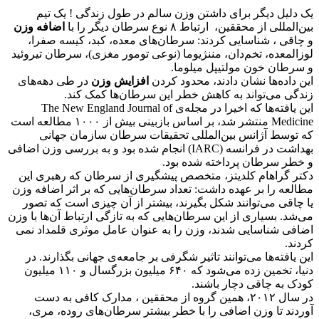
یک دلیل دیگر برای داشتن وزن سالم در طول زندگی ! یک تیم
بین‌المللی از محققین، ارتباط ۸ نوع سرطان دیگر را با
اضافه وزن
و چاقی ، شناسایی کردند: سرطان‌های معده، کبد، کیسه صفرا،
لوزالمعده، تخم‌دان، مننژیوما (نوعی تومور مغزی)، سرطان تیروئید
و سرطان خون مولتیپل میلوما.
این داده‌ها نشان دادند، محدود کردن
افزایش وزن
در طی دهه‌های
زندگی می‌تواند به کاهش خطر این سرطان‌ها کمک کند.
این یافته‌ها که اخیرا در مجله‌ی The New England Journal of
Medicine منتشر شد، بر اساس بازبینی بیش از ۱۰۰۰ مطالعه است
که توسط آژانس بین‌المللی تحقیقات سرطان سازمان جهانی
بهداشت در فرانسه (IARC) انجام شده بود و به بررسی وزن اضافی
و خطر سرطان پرداخته شده بود.
دکتر گراهام کلدیتز، متخصص پیشگیری از سرطان که رهبری این
مطالعه را بر عهده داشت: تعداد سرطان‌هایی که بر اثر اضافه وزن
یا چاقی می‌توانند شکل بگیرند، بیشتر از آن چیزی است که تصور
می‌شد. بسیاری از این سرطان‌هایی که به تازگی ارتباط آن‌ها با وزن
اضافی شناسایی شدند، وزن را به عنوان عامل موثری قلمداد نمی
کردند.
این یافته‌ها می‌توانند تاثیر شگرفی بر جامعه‌ی جهانی بگذارند. در
دنیا، تخمین زده می‌شود که ۶۴۰ میلیون بزرگسال و ۱۱۰ میلیون
کودک به چاقی دچار باشند.
در سال ۲۰۱۲، همین گروه از محققین ، مدارک کافی به دست
آوردند تا وزن اضافی را با خطر بیشتر سرطان‌های روده، مری،