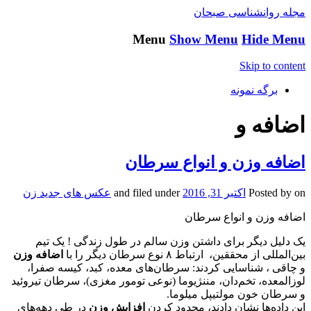
مجله روانشناسی صبحان
Menu
Show Menu
Hide Menu
Skip to content
برگه نمونه
اضافه و
اضافه وزن و انواع سرطان
on
Posted by
اکتبر 31, 2016
and filed under
عکس های جدید زن
اضافه وزن و انواع سرطان
یک دلیل دیگر برای داشتن وزن سالم در طول زندگی ! یک تیم
بین‌المللی از محققین، ارتباط ۸ نوع سرطان دیگر را با
اضافه وزن
و چاقی ، شناسایی کردند: سرطان‌های معده، کبد، کیسه صفرا،
لوزالمعده، تخم‌دان، مننژیوما (نوعی تومور مغزی)، سرطان تیروئید
و سرطان خون مولتیپل میلوما.
این داده‌ها نشان دادند، محدود کردن
افزایش وزن
در طی دهه‌های