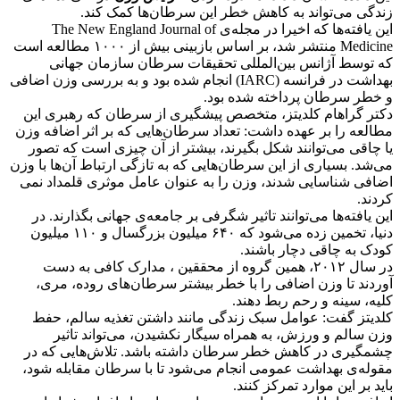
زندگی می‌تواند به کاهش خطر این سرطان‌ها کمک کند.
این یافته‌ها که اخیرا در مجله‌ی The New England Journal of
Medicine منتشر شد، بر اساس بازبینی بیش از ۱۰۰۰ مطالعه است
که توسط آژانس بین‌المللی تحقیقات سرطان سازمان جهانی
بهداشت در فرانسه (IARC) انجام شده بود و به بررسی وزن اضافی
و خطر سرطان پرداخته شده بود.
دکتر گراهام کلدیتز، متخصص پیشگیری از سرطان که رهبری این
مطالعه را بر عهده داشت: تعداد سرطان‌هایی که بر اثر اضافه وزن
یا چاقی می‌توانند شکل بگیرند، بیشتر از آن چیزی است که تصور
می‌شد. بسیاری از این سرطان‌هایی که به تازگی ارتباط آن‌ها با وزن
اضافی شناسایی شدند، وزن را به عنوان عامل موثری قلمداد نمی
کردند.
این یافته‌ها می‌توانند تاثیر شگرفی بر جامعه‌ی جهانی بگذارند. در
دنیا، تخمین زده می‌شود که ۶۴۰ میلیون بزرگسال و ۱۱۰ میلیون
کودک به چاقی دچار باشند.
در سال ۲۰۱۲، همین گروه از محققین ، مدارک کافی به دست
آوردند تا وزن اضافی را با خطر بیشتر سرطان‌های روده، مری،
کلیه، سینه و رحم ربط دهند.
کلدیتز گفت: عوامل سبک زندگی مانند داشتن تغذیه‌ سالم، حفط
وزن سالم و ورزش، به همراه سیگار نکشیدن، می‌تواند تاثیر
چشمگیری در کاهش خطر سرطان داشته باشد. تلاش‌هایی که در
مقوله‌ی بهداشت عمومی انجام می‌شود تا با سرطان مقابله شود،
باید بر این موارد تمرکز کنند.