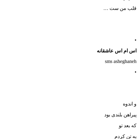
قلب من ست …
•
اس ام اس عاشقانه
sms asheghaneh
•
و اندوه
پیراهن بلندی بود
که بعد تو
به تن کردم