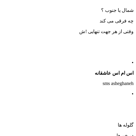
شمال یا جنوب ؟
چه فرقی می کند
وقتی از هر جهت تنهایی !ش
•
اس ام اس عاشقانه
sms asheghaneh
•
گلوله ها
در خبرها