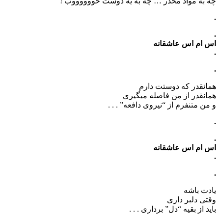
چه به مواد مخدّر … چه به یه دوست خووووووب !
.
.
اس ام اس عاشقانه
.
.
همانقدر که دوستت دارم
همانقدر از من فاصله میگیری
و من متنفرم از “نیروی دافعه” . . .
.
.
اس ام اس عاشقانه
.
.
یادت باشه
وقتی دلبر داری
باید از بقیه “دل” برداری . . .