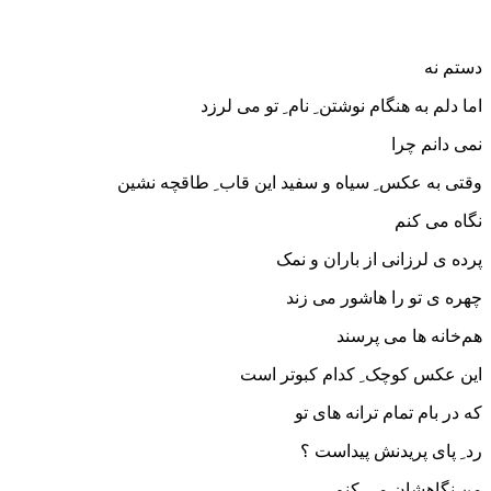
دستم نه
اما دلم به هنگام نوشتن ِ نام ِ تو می لرزد
نمی دانم چرا
وقتی به عکس ِ سیاه و سفید این قاب ِ طاقچه نشین
نگاه می کنم
پرده ی لرزانی از باران و نمک
چهره ی تو را هاشور می زند
هم‌خانه ها می پرسند
این عکس کوچک ِ کدام کبوتر است
که در بام تمام ترانه های تو
رد ِ پای پریدنش پیداست ؟
من نگاهشان می کنم