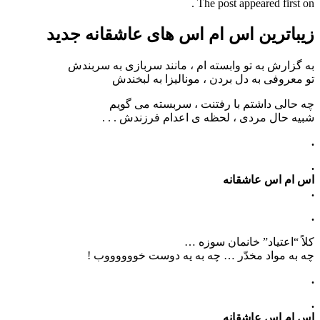
The post appeared first on .
زیباترین اس ام اس های عاشقانه جدید
به گزارش به تو وابسته ام ، مانند سربازی به سربندش
تو معروفی به دل بردن ، مونالیزا به لبخندش
چه حالی داشتم با رفتنت ، سربسته می گویم
شبیه حال مردی ، لحظه ی اعدام فرزندش . . .
.
.
اس ام اس عاشقانه
.
.
کلاً “اعتیاد” خانمان سوزه …
چه به مواد مخدّر … چه به یه دوست خووووووب !
.
.
اس ام اس عاشقانه