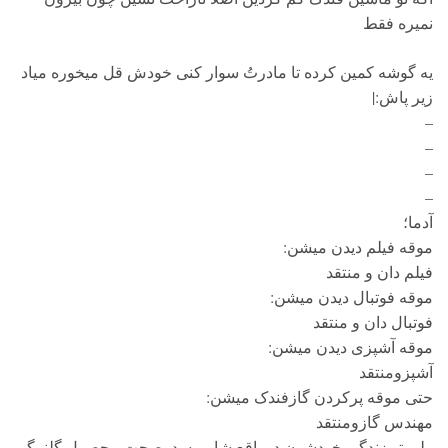
نمیره فقط
یه گوشه کمین کرده تا مادرتُ سوار کنی خودش قل میخوره میاد
زیر پاش:|
–
–
–
–
آدما؛
موقه فیلم دیدن میشن:
فیلم دان و منتقد
موقه فوتبال دیدن میشن:
فوتبال دان و منتقد
موقه آشپزی دیدن میشن:
آشپزومنتقد
حتی موقه پرکردن گازفندک میشن:
مهندس گازومنتقد
ولی تو زندگی خودشون درواقع شامپوسدرصحت محصول گلنرگم