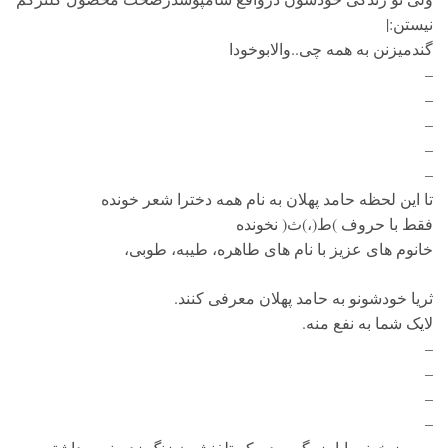
نیستن:|
گندمیزنن به همه چی..والابوخودا
–
–
–
–
–
تا این لحظه حامد پهلان به نام همه دخترا شعر خونده
فقط با حروف )ط(،)ث( نخونده
خانوم های عزیز با نام های طاهره، طیبه، طوبی،
ثریا خودشونو به حامد پهلان معرفی کنند.
لایک شما به نفع منه.
–
–
–
–
یه روز خونه بابا بزرگم بودم که تلفنشون زنگ زد منم برداشتم .