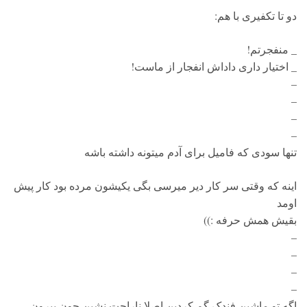
دو تا تکفیری با هم:
_ منفجرتم!
_ اختیار داری داداش انفجار از ماست!
–
–
–
–
تنها سودی که فامیل برای آدم میتونه داشته باشه
اینه که وقتی سر کار دیر میرسی بگی یکیشون مرده بود کار پیش
اومد
بقیش همش حرفه :))
–
–
–
–
اگه تو ماشین فندک گم کردین اصلا ناراحت نشین چون بیرون