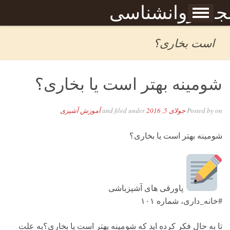
Skip to content
جله روانشناسی
برگه نمونه
بحان
است بخاری؟
شومینه بهتر است یا بخاری؟
on
Posted by
جولای 5, 2016
and filed under
آموزش آشپزی
شومینه بهتر است یا بخاری؟
پاورقی های آشپزباشی
#خانه_داری، شماره ۱۰۱
تا به حال فکر کرده اید که شومینه بهتر است یا بخاری؟به علت