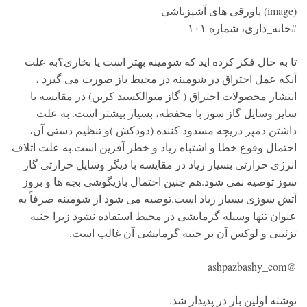
(image) پاورقی های آشپزباشی
#خانه_داری، شماره ۱۰۱
تا به حال فکر کرده اید که شومینه بهتر است یا بخاری؟به علت
آنکه عمل احتراق در شومینه در محیط باز صورت می گیرد ،
انتشار محصولات احتراق ( گاز منوالکسید کربن) در مقایسه با
سایر وسایل گاز سوز با محفظه، بسیار بیشتر است. به علت
داشتن دمپر دریچه مسدود کننده (دودکش )و تنظیم دستی آن،
احتمال وقوع خطا و اشتباه زیاد و خطر آفرین است.به علت اتلاف
انرژی حرارتی بسیار زیاد در مقایسه با دیگر وسایل حرارتی گاز
سوز توصیه نمی شود.هم چنین احتمال بازیگوشی بچه ها و بروز
آتش سوزی بسیار زیاد است.توصیه می شود از شومینه صرفاً به
عنوان تنها وسیله گرمایشی در محیط استفاده نشود زیرا جنبه
تزئینی و لوکس آن بر جنبه گرمایشی آن غالب است.
@ashpazbashy_com
نوشته اولین بار در پدیدار شد.