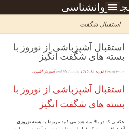
Skip to content
جله روانشناسی
برگه نمونه
بحان
استقبال شگفت
استقبال آشپزباشی از نوروز با
بسته های شگفت انگیز
on
Posted by
فوریه 15, 2016
and filed under
آموزش آشپزی
استقبال آشپزباشی از نوروز با
بسته های شگفت انگیز
بسته نوروزی
عکسی که در بالا مشاهده می کنید مریوط به
آشپزباشی
است که قرار است تا در چند روز آینده در وبسایت به