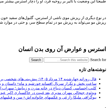
طبیعتا این وضعیت با تاثیر بر روحیه فرد، او را دچار استرس بیشتر می‌کند. در ص
در نوع دیگری از ریزش موی ناشی از استرس، گلبول‌های سفید خون به
ریزش مو می‌تواند به ریزش مو در تمام سطح سر، و حتی در موارد شد
استرس و عوارض آن روی بدن انسان
Search for:
نوشته‌های تازه
فال روزانه چهارشنبه ۱۴ مرداد ۱۴۰۵: پیش‌بینی‌های شخصی برای امروز
ساعت پخش و تکرار سریال افسانه خورشید و ماه+ داستان و با
کلیپ احساسی کیسان دیباج در خانه مدرن و زیبایش؛ سهراب ا
ویدئوی جنجالی مهران مدیری بعد غیبت در خاکسپاری اکبر عبد
بیوگرافی ملیکا زارعی و عکسهای خانواده اش+ سن و فیلمهای 
.