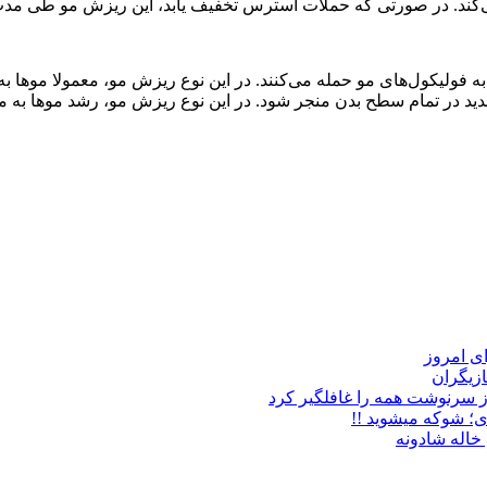
ورتی که حملات استرس تخفیف یابد، این ریزش مو طی مدت 6 تا 9 ماه برطرف خواهد ش
 فولیکول‌های مو حمله می‌کنند. در این نوع ریزش مو، معمولا موها
ید در تمام سطح بدن منجر شود. در این نوع ریزش مو، رشد موها به م
زیگران
ز سرنوشت همه را غافلگیر کرد
ی؛ شوکه میشوید !!
خاله شادونه