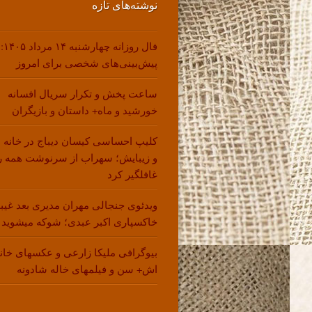
نوشته‌های تازه
فال روزانه چهارشنبه ۱۴ مرداد ۱۴۰۵:
پیش‌بینی‌های شخصی برای امروز
ساعت پخش و تکرار سریال افسانه
خورشید و ماه+ داستان و بازیگران
کلیپ احساسی کیسان دیباج در خانه 
و زیبایش؛ سهراب از سرنوشت همه ر
غافلگیر کرد
ویدئوی جنجالی مهران مدیری بعد غیب
خاکسپاری اکبر عبدی؛ شوکه میشوید !
بیوگرافی ملیکا زارعی و عکسهای خانو
اش+ سن و فیلمهای خاله شادونه