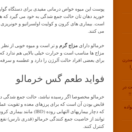
پوست این میوه خواص درمانی مفیدی برای دستگاه گوارش
خورید دهان تان حالت جمع شدگی به خود می گیرد که هم
است. بیماری های کرون و کولیت اولسراتیو و خونریزی گو
می کنند.
مزاج گرم
خرمالو دارای
و تر است و میوه خوبی از نظر ت
مزاج ها مناسب است و حرارت خیلی بالایی هم ندارد که د
مدرن
برای بعضی افراد حالت آلرژن را دارد و عطسه و سرفه ا
ا
فواید طعم گس خرمالو
ت در
!
خرمالو مخصوصا اگر رسیده نباشد، حالت جمع شدگی در د
قابض بودن آن است که برای پرزهای معده و تقویت عم
اده
که دچار بیماریهای التهابی روده 
توانند از خاصیت جمع کنندگی خرمالو (قدری نارس) نفع 
کنترل کنند.