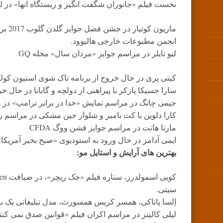
نخست فیلم «جانوران شگفت انگیز و زیستگاه آنها» در ل
انجمن مطبوعات خارجی هالیوود.
لیو تایلر در مراسم جوایز «مردان سال» مجله GQ
کیتی پری در حال خروج از برنامه تاک شوی استیون کول
سارا جسیکا پارکر با پیراهنی از دولچه و گابانا در حال 
جیمی چانگ در مراسم نمایش «خدا در برابر ترامپ» در ها
کارا دلوین با کت بامبر و شلوار جین مشکی در مراسم ری
مارتا هانت در مراسم جوایز فشن ووگ CFDA
ایمی آدامز در حال ورود به استودیوی «صبح بخیر آمریکا»
بهترین های آرایش و استایل مو:
سیتی.
اِلسا پاتاکی، همسر کریس همسورث، مدل تبلیغاتی یک بر
لیلی کالینز در مراسم اکران فیلم «قوانین صدق نمی کنند» در AFI Fest در لوس