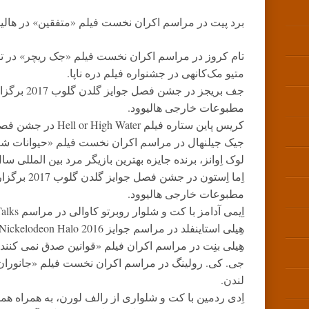
برد پیت در مراسم اکران نخست فیلم «متفقین» در هالیو
تام کروز در مراسم اکران نخست فیلم «جک ریچر» در تو
متیو مک‌کانهی در جشنواره فیلم دره ناپا.
مطبوعات خارجی هالیوود.
کریس پاین ستاره فیلم Hell or High Water در جشن فصل جوایز گلدن گلوب 2017.
جیک جیلنهال در مراسم اکران نخست فیلم «حیوانات ش
لوک اِوانز، برنده جایزه بهترین بازیگر مرد بین المللی سال مجله Q
مطبوعات خارجی هالیوود.
اِیمی آدامز با کت و شلوار روبرتو کاوالی در مراسم Times Talks در نیویورک.
هِیلی استاینفلد در مراسم جوایز Nickelodeon Halo 2016 در نیویورک سیتی.
هِیلی بنِت در مراسم اکران فیلم «قوانین صدق نمی کنند» در AFI Fest در لوس 
جی. کی. رولینگ در مراسم اکران نخست فیلم «جانوران ش
لندن.
اِدی ردمین با کت و شلواری از رالف لورن، به همراه ه