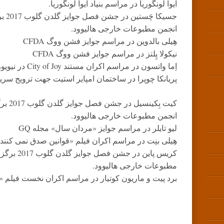
ایوا لونگوریا در مراسم بنیاد ایوا لونگوریا.
انجمن مطبوعات خارجی هالیوود.
هِیلی بالدوین در مراسم جوایز فشن ووگ CFDA
نیکولا پِلتز در مراسم جوایز فشن ووگ CFDA
اِما واتسون در مراسم اکران مستند City of Joy در نیویورک سیتی.
پریانکا چوپرا در ساختمان امپایر استیت جهت ترویج سریا
انجمن مطبوعات خارجی هالیوود.
لیو تایلر در مراسم جوایز «مردان سال» مجله GQ
هِیلی بنِت در مراسم اکران فیلم «قوانین صدق نمی کنند» در AFI Fest در لوس 
مطبوعات خارجی هالیوود.
برد پیت و ماریون کوتیار در مراسم اکران نخست فیلم «م