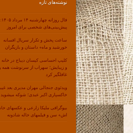
نوشته‌های تازه
فال روزانه چهارشنبه ۱۴ مرداد ۱۴۰۵:
پیش‌بینی‌های شخصی برای امروز
ساعت پخش و تکرار سریال افسانه
خورشید و ماه+ داستان و بازیگران
کلیپ احساسی کیسان دیباج در خانه 
و زیبایش؛ سهراب از سرنوشت همه ر
غافلگیر کرد
ویدئوی جنجالی مهران مدیری بعد غیب
خاکسپاری اکبر عبدی؛ شوکه میشوید !
بیوگرافی ملیکا زارعی و عکسهای خانو
اش+ سن و فیلمهای خاله شادونه