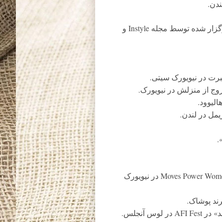
ندن.
ماریون کوتیار در جشن فصل جوایز گلدن گلوب 2017 برگزار شده توسط مجله Instyle و
برت در نیویورک سیتی.
خروج از منزلش در نیویورک.
لیوود.
مل در لندن.
.
کوبی اسمولدرز، ستاره فیلم «جک ریچر»، در ضیافت Moves Power Women در نیویورک
ند پوشاک.
 آنجلس.