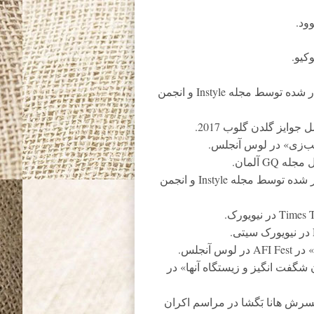
ود.
کیو.
جف بریجز در جشن فصل جوایز گلدن گلوب 2017 برگزار شده توسط مجله Instyle و انجمن
ب‌زی» در لوس آنجلس.
G آلمان.
اِما اِستون در جشن فصل جوایز گلدن گلوب 2017 برگزار شده توسط مجله Instyle و انجمن
آنجلس.
گفت انگیز و زیستگاه آنها» در
مسرش هانا بَگشا در مراسم اکران