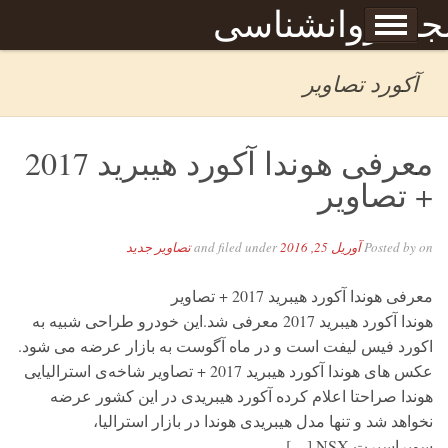
Skip to content
جله روانشناسی
برگه نمونه
بحان
آکورد تصاویر
معرفی هوندا آکورد هیبرید 2017
+ تصاویر
on
Posted by
آوریل 25, 2016
and filed under
تصاویر جدید
معرفی هوندا آکورد هیبرید 2017 + تصاویر
هوندا آکورد هیبرید 2017 معرفی شد.این خودرو طراحی شبیه به
اکورد فیس لیفت است و در ماه آگوست به بازار عرضه می شود.
عکس های هوندا آکورد هیبرید 2017 + تصاویر شاخه‌ی استرالیایی
هوندا صراحتا اعلام کرده آکورد هیبریدی در این کشور عرضه
نخواهد شد و تنها مدل هیبریدی هوندا در بازار استرالیا،
سوپراسپرت NSX […]