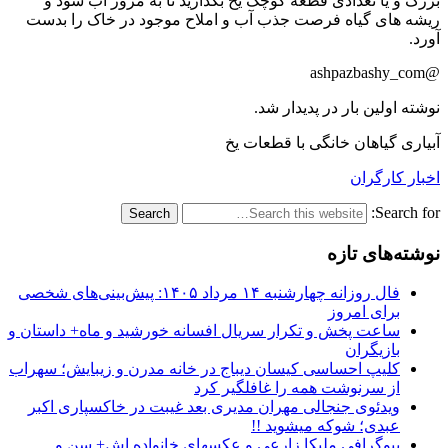
بزرگ و یا تعدادی قطعه کوچک یخ بگذارید تا به مرور آب شود و
ریشه های گیاه فرصت جذب آب و املاح موجود در خاک را بدست
آورد.
@ashpazbashy_com
نوشته اولین بار در پدیدار شد.
آبیاری گیاهان خانگی با قطعات یخ
اخبار کارگران
Search for:
نوشته‌های تازه
فال روزانه چهارشنبه ۱۴ مرداد ۱۴۰۵: پیش‌بینی‌های شخصی
برای امروز
ساعت پخش و تکرار سریال افسانه خورشید و ماه+ داستان و
بازیگران
کلیپ احساسی کیسان دیباج در خانه مدرن و زیبایش؛ سهراب
از سرنوشت همه را غافلگیر کرد
ویدئوی جنجالی مهران مدیری بعد غیبت در خاکسپاری اکبر
عبدی؛ شوکه میشوید !!
بیوگرافی ملیکا زارعی و عکسهای خانواده اش+ سن و