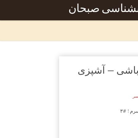
نشناسی صبحان
باشی – آشپزی
سر
م ! #۳