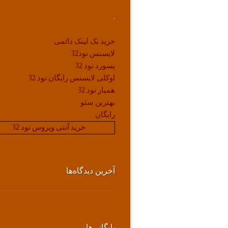
.
خرید بک لینک دائمی
لایسنس نود32
پسورد نود 32
اوکلی لایسنس رایگان نود 32
همیار نود 32
بهترین سئو
رایگان
خرید آنتی ویروس نود 32
آخرین دیدگاه‌ها
بایگانی‌ها