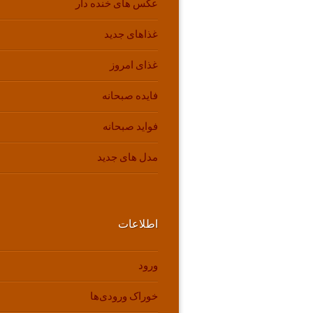
عکس های خنده دار
غذاهای جدید
غذای امروز
فایده صبحانه
فواید صبحانه
مدل های جدید
اطلاعات
ورود
خوراک ورودی‌ها