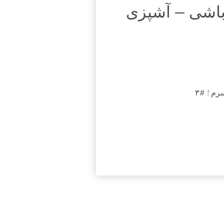
باشی – آشپزی
م ! #۳