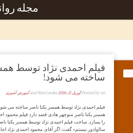
مجله روا
فیلم احمدی نژاد توسط همسر
ساخته می شود!
on
Posted by
آوریل 11, 2016
and filed under
آموزش آشپزی
فیلم احمدی نژاد توسط همسر یکتا ناصر ساخته می شود
همسر یکتا ناصر منوچهر هادی قصد دارد فیلم محمود اح
را بسازد. ساخت فیلم احمدی نژاد توسط همسر یکتا ناص
سالوادور نیستم» گفت: اگر آقای محمود احمدی نژاد اجاز