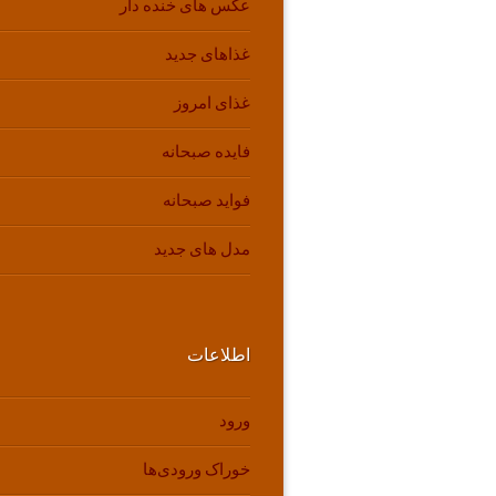
عکس های خنده دار
غذاهای جدید
غذای امروز
فایده صبحانه
فواید صبحانه
مدل های جدید
اطلاعات
ورود
خوراک ورودی‌ها