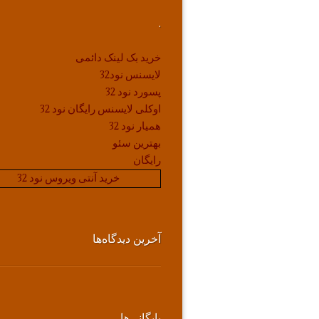
.
خرید بک لینک دائمی
لایسنس نود32
پسورد نود 32
اوکلی لایسنس رایگان نود 32
همیار نود 32
بهترین سئو
رایگان
خرید آنتی ویروس نود 32
آخرین دیدگاه‌ها
بایگانی‌ها