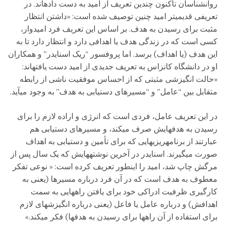
روانشناسان تاکنون چندین تعریف از امید به دست دادهاند. در
تعریفی قدیمیتر امید چنین توصیف شده است: «داشتن انتظار
مثبت برای رسیدن به هدف. بر اساس این تعریف فرد امیدوار،
کسی است که در زندگی هدف یا اهدافی دارد و انتظار دارد تا به
این هدف (یا اهداف) برسد. اما پروفسور “ریک اسنایدر” و همکاران
او در دانشگاه کانزاس به تعریف جدیدی از امید دست یافتهاند:
«حالت انگیزشی مثبتی که از احساس موفقیت ناشی از رابطه
متقابل بین “عامل” و “مسیرهای دستیابی به هدف” به وجود میآید.
در این تعریف عامل، فردی است که انرژی و اراده لازم را برای
رسیدن به هدفهایش صرف میکند، و مسیرهای دستیابی هم
عبارتند از برنامهریزیهایی که برای تأمین و دستیابی به اهداف
صورت میگیرند. اسنایدر در آخرین نوشتههایش که یک سال پس از
مرگش چاپ شد، امید را اینطور تعریف کرده است: « نوعی تفکر
معطوف به هدف است که در آن فرد درباره مسیرها (یعنی به
کارگیری ظرفیت ادراکی خود برای یافتن راههایی به سمت
اهدافش) و درباره عامل یا فاعل (یعنی درباره انگیزشهای لازم
برای استفاده از آن راهها برای رسیدن به هدفها) فکر میکند.»