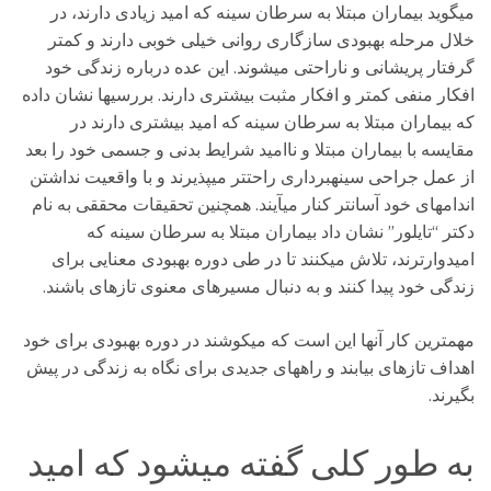
میگوید بیماران مبتلا به سرطان سینه که امید زیادی دارند، در
خلال مرحله بهبودی سازگاری روانی خیلی خوبی دارند و کمتر
گرفتار پریشانی و ناراحتی میشوند. این عده درباره زندگی خود
افکار منفی کمتر و افکار مثبت بیشتری دارند. بررسیها نشان داده
که بیماران مبتلا به سرطان سینه که امید بیشتری دارند در
مقایسه با بیماران مبتلا و ناامید شرایط بدنی و جسمی خود را بعد
از عمل جراحی سینهبرداری راحتتر میپذیرند و با واقعیت نداشتن
اندامهای خود آسانتر کنار میآیند. همچنین تحقیقات محققی به نام
دکتر “تایلور” نشان داد بیماران مبتلا به سرطان سینه که
امیدوارترند، تلاش میکنند تا در طی دوره بهبودی معنایی برای
زندگی خود پیدا کنند و به دنبال مسیرهای معنوی تازهای باشند.
مهمترین کار آنها این است که میکوشند در دوره بهبودی برای خود
اهداف تازهای بیابند و راههای جدیدی برای نگاه به زندگی در پیش
بگیرند.
به طور کلی گفته میشود که امید