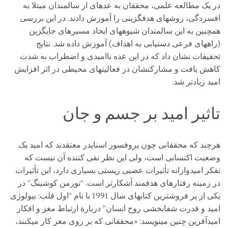
در یک مطالعه علمی، محققان به عدهای از سالمندان مبتلا به
افسردگی، روشهای هدفگزینی را آموزش دادند. در این بررسی
همچنین به این سالمندان شیوههای ایجاد مسیرهای جایگزین
(راههای فرعی دستیابی به اهداف) آموزش داده شد. نتایج
تحقیقات نشان داد که در این عده ناامیدی و اضطراب به شدت
کاهش یافت و مشارکتشان در فعالیتهای محیطی در اثر افزایش
امید زیادتر شد.
تاثیر امید بر جسم و جان
هرچند که محققانی چون پروفسور اسنایدر معتقدند که امید یک
وضعیت اکتسابی است، ولی این نظر نفی کننده آن نیست که
تفکر امیدوارانه تأثیرات عصبی زیستی بسیاری دارد، این تأثیرات
در زمینه رفتارهای هدفمند آشکارتر است. “نورمن کوشینگ” در
یکی از پر فروشترین کتابهای سال 1991 با نام “اول قلب: بیولوژی
امید و قدرت شفابخشی روح انسان” دربارة ارتباط مغز و افکار
امیدآفرین چنین مینویسد: «محققانی که بر روی مغز کار میکنند،