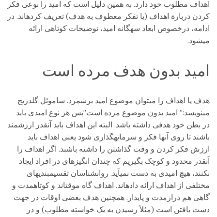
اهداف مطلوب خود دارد. به همین دلیل است که امید را نوعی فکر
کردن دربارة اهداف (یا تفکر معطوف به هدف) تعریف کردهاند. در
ادامه، درخصوص ابعاد سهگانه امید، توضیحات کوتاهی ارائه
میشود.
امید بدون هدف مرده است
هدف یا اهداف را میتوان موضوع امید برشمرد. ساموئل گلدریج
مینویسد:” امید بدون موضوع مرده است”پس هر نوع امیدی باید
در بطن خود هدفی داشته باشد. البته این اهداف باید آنقدر ارزشمند
باشند تا روی آنها فکر و سرمایهگذاری شود یعنی اهداف باید
ارزش فکر کردن و وقت گذاشتن را داشته باشند. اگر اهداف را
آنقدر محدود و کوچک بگیریم که چندان انگیزهای در افراد ایجاد
نکنند، هیچ امیدی به دست نمیآید. روانشناسان تقسیمبندیهای
مختلفی از اهداف ارائه دادهاند. اهداف گاه موقتاند و کوتاهمدت و
گاهی هم درازمدت و پایدار. همچنین هدف بعضی اوقات در جهت
دست یافتن است (مثلاً رسیدن به یک خواسته مطلوب) و در