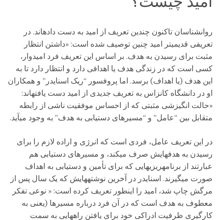
امید چیست؟
روانشناسان تاکنون چندین تعریف از امید به دست دادهاند. در
تعریفی قدیمیتر امید چنین توصیف شده است: «داشتن انتظار
مثبت برای رسیدن به هدف. بر اساس این تعریف فرد امیدوار،
کسی است که در زندگی هدف یا اهدافی دارد و انتظار دارد تا به
این هدف (یا اهداف) برسد. اما پروفسور “ریک اسنایدر” و همکاران
او در دانشگاه کانزاس به تعریف جدیدی از امید دست یافتهاند:
«حالت انگیزشی مثبتی که از احساس موفقیت ناشی از رابطه
متقابل بین “عامل” و “مسیرهای دستیابی به هدف” به وجود میآید.
در این تعریف عامل، فردی است که انرژی و اراده لازم را برای
رسیدن به هدفهایش صرف میکند، و مسیرهای دستیابی هم
عبارتند از برنامهریزیهایی که برای تأمین و دستیابی به اهداف
صورت میگیرند. اسنایدر در آخرین نوشتههایش که یک سال پس از
مرگش چاپ شد، امید را اینطور تعریف کرده است: « نوعی تفکر
معطوف به هدف است که در آن فرد درباره مسیرها (یعنی به
کارگیری ظرفیت ادراکی خود برای یافتن راههایی به سمت