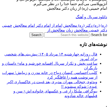
آنژیوپلاسی می‌کنم حتماً خدا را در نظر می‌گیرم.
امام خمینی (ره) از زبان دکتر معالجش
دانلود سریال و آهنگ
(ره)
(ره) دکتر
(ره) معالجش
امام از
امام دکتر
امام معالجش
خمینی
دکتر
خمینی معالجش
زبان
معالجش از
Search for:
نوشته‌های تازه
فال روزانه چهارشنبه ۱۴ مرداد ۱۴۰۵: پیش‌بینی‌های شخصی
برای امروز
ساعت پخش و تکرار سریال افسانه خورشید و ماه+ داستان و
بازیگران
کلیپ احساسی کیسان دیباج در خانه مدرن و زیبایش؛ سهراب
از سرنوشت همه را غافلگیر کرد
ویدئوی جنجالی مهران مدیری بعد غیبت در خاکسپاری اکبر
عبدی؛ شوکه میشوید !!
بیوگرافی ملیکا زارعی و عکسهای خانواده اش+ سن و
فیلمهای خاله شادونه
.