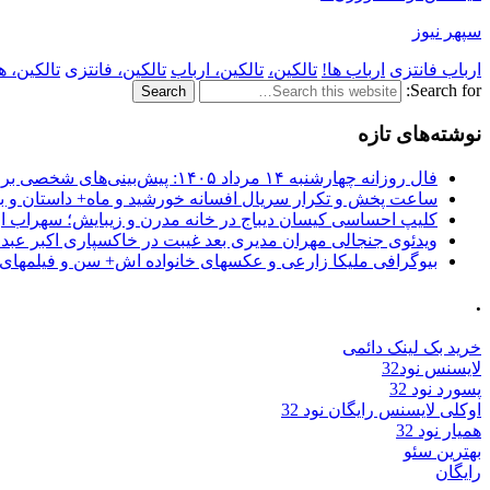
سپهر نیوز
ارباب فانتزی
ارباب ها!
تالکین،
تالکین، ارباب
تالکین، فانتزی
تالکین، ها
Search for:
نوشته‌های تازه
فال روزانه چهارشنبه ۱۴ مرداد ۱۴۰۵: پیش‌بینی‌های شخصی برای امروز
ساعت پخش و تکرار سریال افسانه خورشید و ماه+ داستان و با
کلیپ احساسی کیسان دیباج در خانه مدرن و زیبایش؛ سهراب ا
ویدئوی جنجالی مهران مدیری بعد غیبت در خاکسپاری اکبر عبد
بیوگرافی ملیکا زارعی و عکسهای خانواده اش+ سن و فیلمهای 
.
خرید بک لینک دائمی
لایسنس نود32
پسورد نود 32
اوکلی لایسنس رایگان نود 32
همیار نود 32
بهترین سئو
رایگان