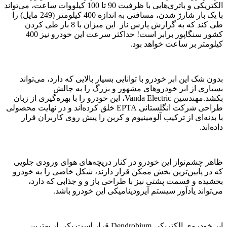
الکتریکی و باتری‌هایی با ظرفیت 90 تا 100 کیلووات ساعت، می‌تواند
با یک بار شارژ شدن، مسافتی به اندازه 400 کیلومتر (249 مایل) را
طی کند که به گزارش پارس ناز این میزان با 8 بار طی کردن
کشور سنگاپور برابر است! حداکثر سرعت این خودرو نیز 400
کیلومتر بر ساعت خواهد بود.
بدون شک این ابر خودرو با توانایی بسیار بالایی که دارد، می‌تواند
بسیاری از ابر خودروهای مشهور و بزرگ را به چالش
بکشد.مهندسین Vanda Electric، این خودرو را با بهره‌گیری از زبان
طراحی شرکت انگلستانی EPTA خلق کرده‌اند و در نهایت محصولی
با بدنه‌ای از ترکیب آلومینیوم و کربن را پیش روی کاربران قرار
داده‌اند.
ظاهر چشم‌نواز این خودرو در کنار دریچه‌های هوای ورودی جلویی
که در پایین‌ترین بخش ممکن قرار دارند، شکل خاصی را به خودرو
بخشیده و قسمت پشتی نیز با طراحی باز و و جذابی که دارد،
می‌تواند یادآور سیستم آیرودینامیکی این خودرو باشد.
ابر خودروی الکتریکی Dendrobium قرار است یکی از بهترین