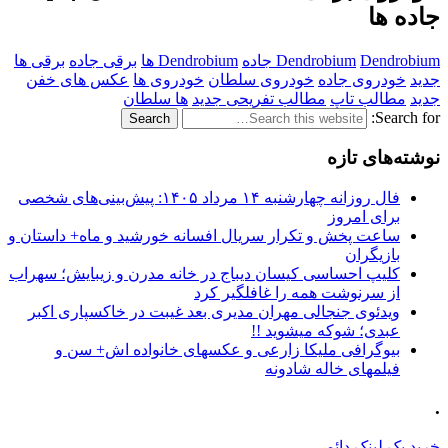
جاده ها
Dendrobium جاده
Dendrobium
Dendrobium ها
برقی جاده
برقی ها
جدید
خودروی جاده
خودروی سلطان
خودروی ها
عکس های خفن
جدید
مطالب تاپ
مطالب تفریحی جدید
ها سلطان
Search for:
نوشته‌های تازه
فال روزانه چهارشنبه ۱۴ مرداد ۱۴۰۵: پیش‌بینی‌های شخصی
برای امروز
ساعت پخش و تکرار سریال افسانه خورشید و ماه+ داستان و
بازیگران
کلیپ احساسی کیسان دیباج در خانه مدرن و زیبایش؛ سهراب
از سرنوشت همه را غافلگیر کرد
ویدئوی جنجالی مهران مدیری بعد غیبت در خاکسپاری اکبر
عبدی؛ شوکه میشوید !!
بیوگرافی ملیکا زارعی و عکسهای خانواده اش+ سن و
فیلمهای خاله شادونه
.
خرید بک لینک دائمی