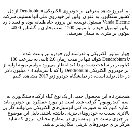
اما امروز شاهد معرفی ابر خودروی الکتریکی Dendrobium از دل
کشور سنگاپور، به عنوان اولین ابر خودروی ملی آنها هستیم. شرکت
Vanda Electric مسئول توسعه این پروژه جاه‌طلبانه بوده و قصد دارد
اولین اتومبیل خود را با موتور 1500 اسب بخاری و گشتاور 4000
نیوتون بر متری به میدان بفرستد.
چهار موتور الکتریکی و قدرتمند این خودرو نیز باعث شده
تا Dendrobium بتواند تنها در مدت زمان 2.6 ثانیه، به سرعت 100
کیلومتر بر ساعت دست پیدا کند.انتظار می‌رود بتوانیم نمونه اولیه از
ابر خودروی الکتریکی Dendrobium را که با سرمایه 7.3 میلیون دلار
در حال تولید است، در نمایشگاه خودرو ژنو 2017 مشاهده کنیم.
همچنین نام این محصول جدید، از یک نوع گیاه ارکیده سنگاپوری به
اسم “دندروبیوم” گرفته شده است.در مورد عملکرد این خودرو، باید
اشاره کنیم که به صورت کلی اتومبیل‌های الکتریکی می‌توانند کارایی
بالاتری نسبت به خودروهای بنزینی داشته باشند. دلیل این موضوع
نیز چیزی نیست جز بهینه‌سازی در سطوح مختلف انرژی که شاید
هرگز برای خودروهای بنزینی امکان‌پذیر نباشد.